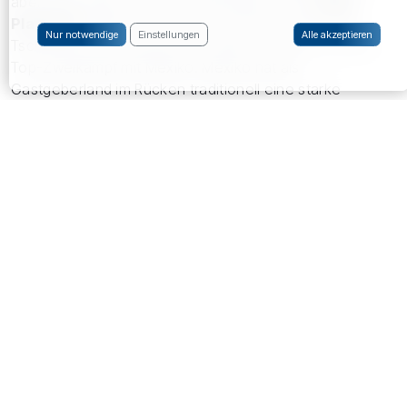
aber einen klaren “Unsicherheitsfaktor”: den
UEFA
Playoff D
. Sollte hier ein Team wie Dänemark oder
Nur notwendige
Einstellungen
Alle akzeptieren
Tschechien durchkommen, entsteht sofort ein echter
Top-Zweikampf mit Mexiko. Mexiko hat als
Gastgeberland im Rücken traditionell eine starke
Turnier-DNA, Südkorea bringt Tempo und
Turniererfahrung mit, Südafrika ist schwer
einzuschätzen und kann über Physis und
Umschaltmomente kommen. Favorit bleibt Mexiko –
aber der zweite direkte Platz dürfte hart umkämpft sein.
B
Kanada, UEFA Playoff A, Katar, Schweiz
Die Schweiz wirkt in dieser Gruppe wie das “stabile”
Team: meist schwer zu schlagen, taktisch reif, defensiv
kompakt. Kanada hat als Gastgeber ebenfalls
Rückenwind und Athletik, Katar ist ein Gegner, der über