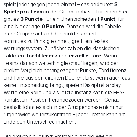
spielt jeder gegen jeden einmal – das bedeutet:
3
Spiele pro Team
in der Gruppenphase. Für einen Sieg
gibt es
3 Punkte
, für ein Unentschieden
1 Punkt
, für
eine Niederlage
0 Punkte
. Danach wird die Tabelle
jeder Gruppe anhand der Punkte sortiert.
Kommt es zu Punktgleichheit, greift ein festes
Wertungssystem. Zunächst zählen die klassischen
Faktoren
Tordifferenz
und
erzielte Tore
. Wenn
Teams danach weiterhin gleichauf liegen, wird der
direkte Vergleich herangezogen: Punkte, Tordifferenz
und Tore aus den direkten Duellen. Erst wenn auch das
keine Entscheidung bringt, spielen Disziplin/Fairplay-
Werte eine Rolle und als letzte Instanz kann die FIFA-
Ranglisten-Position herangezogen werden. Genau
deshalb lohnt es sich in der Gruppenphase nicht nur
“irgendwie” weiterzukommen – jeder Treffer kann am
Ende den Unterschied machen.
Die größte Neuerung: Erstmals führt die WM ein