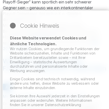
Playoff-Sieger” kann sportlich ein sehr schwerer
Gegner sein – genauso wie ein interkontinentaler
Playoff-Teilnehmer, der sich in K.o.-Spielen
durchgebissen hat.
Cookie Hinweis
Mehr zum Gesamtturnier (Gastgeber, Modus,
Besonderheiten, Hintergrund) findest du auf unserer
Hauptseite zur
WM 2026
. Wenn du das Turnier direkt
Diese Website verwendet Cookies und
spielerisch begleiten willst, schau dir auch unser
WM
ähnliche Technologien.
2026 Tippspiel
an.
Wir nutzen Cookies, um grundlegende Funktionen der
Website sicherzustellen, Inhalte und Funktionen von
Drittanbietern bereitzustellen sowie – mit Ihrer
WM 2026 Gruppen im Detail:
Einwilligung – statistische Auswertungen
durchzuführen und personalisierte Inhalte oder
Favoriten, Außenseiter, Stolperfallen
Werbung anzuzeigen.
Einige Cookies sind technisch notwendig, während
andere uns helfen, diese Website zu verbessern oder
A
externe Inhalte einzubinden.
Sie können Ihre Auswahl jederzeit in den Einstellungen
Mexiko, Südafrika, Südkorea, UEFA Playoff D
anpassen oder widerrufen. Weitere Informationen
Gruppe A wirkt auf den ersten Blick ausgeglichen, hat
finden Sie in unserer Datenschutzerklärung