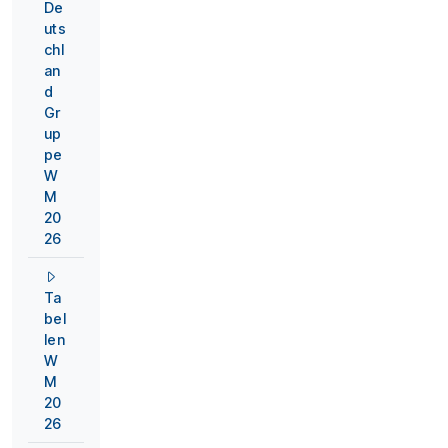
De
uts
chl
an
d
Gr
up
pe
W
M
20
26
Ta
bel
len
W
M
20
26