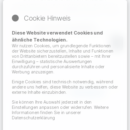
GEWINNSPIELEN
UND
ANGEBOTEN
UND MELDE
DICH KOSTENFREI BEI UNSEREM NEWSLETTER AN
Cookie Hinweis
NEWSLETTER ABONNIEREN
Diese Website verwendet Cookies und
Du erhältst eine E-Mail, in der du deine Anmeldung bestätigen musst.
ähnliche Technologien.
Wir nutzen Cookies, um grundlegende Funktionen
der Website sicherzustellen, Inhalte und Funktionen
Hiermit akzeptiere ich den Datenschutz.
von Drittanbietern bereitzustellen sowie – mit Ihrer
Einwilligung – statistische Auswertungen
durchzuführen und personalisierte Inhalte oder
Werbung anzuzeigen.
Einige Cookies sind technisch notwendig, während
18+
„Glücksspiel kann süchtig machen - Hilfe
andere uns helfen, diese Website zu verbessern oder
externe Inhalte einzubinden.
finden Sie auf
www.bzga.de
“
Sie können Ihre Auswahl jederzeit in den
Einstellungen anpassen oder widerrufen. Weitere
Informationen finden Sie in unserer
Datenschutzerklärung