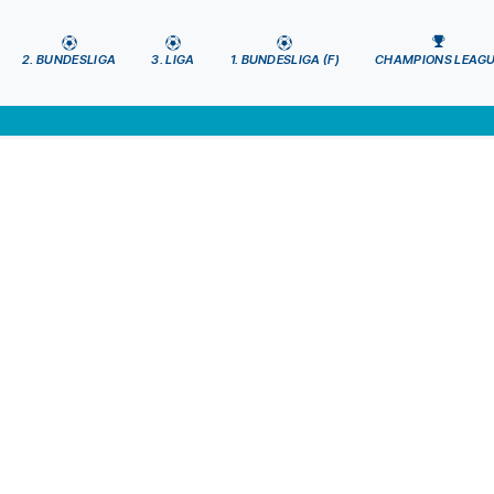
2. BUNDESLIGA
3. LIGA
1. BUNDESLIGA (F)
CHAMPIONS LEAG