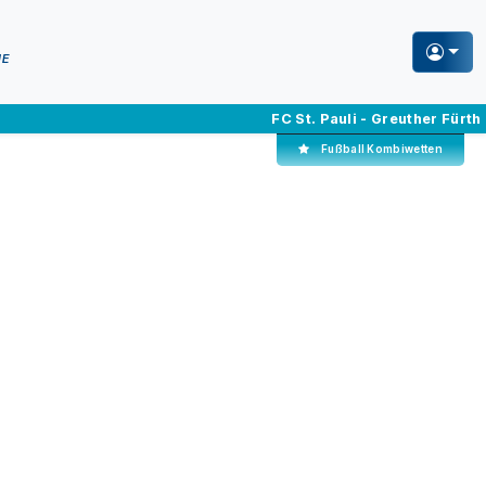
UE
FC St. Pauli - Greuther Fürth
T
Fußball Kombiwetten