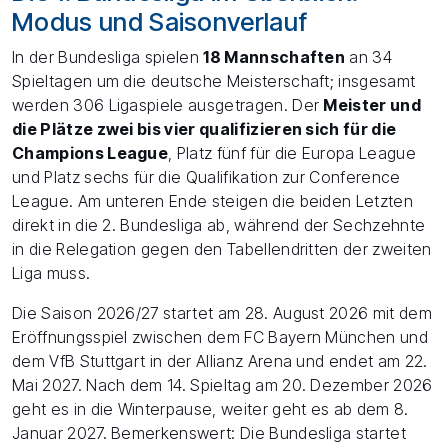
Modus und Saisonverlauf
In der Bundesliga spielen
18 Mannschaften
an 34
Spieltagen um die deutsche Meisterschaft; insgesamt
werden 306 Ligaspiele ausgetragen. Der
Meister und
die Plätze zwei bis vier qualifizieren sich für die
Champions League
, Platz fünf für die Europa League
und Platz sechs für die Qualifikation zur Conference
League. Am unteren Ende steigen die beiden Letzten
direkt in die 2. Bundesliga ab, während der Sechzehnte
in die Relegation gegen den Tabellendritten der zweiten
Liga muss.
Die Saison 2026/27 startet am 28. August 2026 mit dem
Eröffnungsspiel zwischen dem FC Bayern München und
dem VfB Stuttgart in der Allianz Arena und endet am 22.
Mai 2027. Nach dem 14. Spieltag am 20. Dezember 2026
geht es in die Winterpause, weiter geht es ab dem 8.
Januar 2027. Bemerkenswert: Die Bundesliga startet