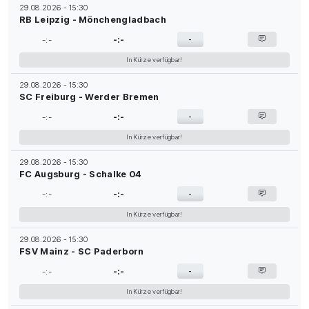
29.08.2026 - 15:30
RB Leipzig - Mönchengladbach
-:-
-:-
-
In Kürze verfügbar!
29.08.2026 - 15:30
SC Freiburg - Werder Bremen
-:-
-:-
-
In Kürze verfügbar!
29.08.2026 - 15:30
FC Augsburg - Schalke 04
-:-
-:-
-
In Kürze verfügbar!
29.08.2026 - 15:30
FSV Mainz - SC Paderborn
-:-
-:-
-
In Kürze verfügbar!