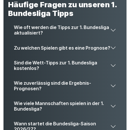
Häufige Fragen zu unseren 1.
Bundesliga Tipps
Wie oft werden die Tipps zur 1. Bundesliga
aktualisiert?
Zu welchen Spielen gibt es eine Prognose?
Sind die Wett-Tipps zur 1. Bundesliga
kostenlos?
Wie zuverlässig sind die Ergebnis-
Prognosen?
Wie viele Mannschaften spielen in der 1.
Bundesliga?
Wann startet die Bundesliga-Saison
2026/27?