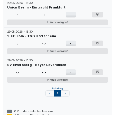
29.08.2026 - 15:30
Union Berlin - Eintracht Frankfurt
-:-
-:-
-
In Kürze verfügbar!
29.08.2026 - 15:30
1. FC Köln - TSG Hoffenheim
-:-
-:-
-
In Kürze verfügbar!
29.08.2026 - 15:30
SV Elversberg - Bayer Leverkusen
-:-
-:-
-
In Kürze verfügbar!
Spieltag
«
1
»
0 Punkte - Falsche Tendenz