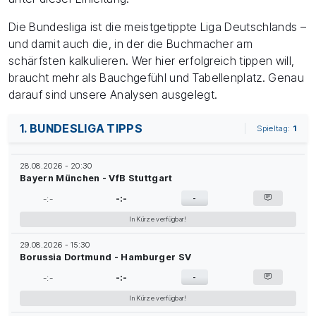
Die Bundesliga ist die meistgetippte Liga Deutschlands –
und damit auch die, in der die Buchmacher am
schärfsten kalkulieren. Wer hier erfolgreich tippen will,
braucht mehr als Bauchgefühl und Tabellenplatz. Genau
darauf sind unsere Analysen ausgelegt.
1. BUNDESLIGA TIPPS
Spieltag:
1
28.08.2026 - 20:30
Bayern München - VfB Stuttgart
-:-
-:-
-
In Kürze verfügbar!
29.08.2026 - 15:30
Borussia Dortmund - Hamburger SV
-:-
-:-
-
In Kürze verfügbar!