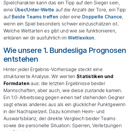
Spielcharakter kann das ein Tipp auf den Sieger sein,
eine
Über/Unter-Wette
auf die Anzahl der Tore, ein Tipp
auf
Beide Teams treffen
oder eine
Doppelte Chance
,
wenn ein Spiel besonders schwer einzuschätzen ist.
Welche Wettarten es gibt und wie sie funktionieren,
erklären wir dir ausführlich im
Wettlexikon
.
Wie unsere 1. Bundesliga Prognosen
entstehen
Hinter jeder Ergebnis-Vorhersage steckt eine
strukturierte Analyse. Wir werten
Statistiken und
Formdaten
aus: die letzten Ergebnisse beider
Mannschaften, aber auch, wie diese zustande kamen.
Ein 1:0-Arbeitssieg gegen einen tief stehenden Gegner
sagt etwas anderes aus als ein glücklicher Punktgewinn
in der Nachspielzeit. Dazu kommen Heim- und
Auswärtsbilanz, der direkte Vergleich beider Teams
sowie die personelle Situation: Sperren, Verletzungen