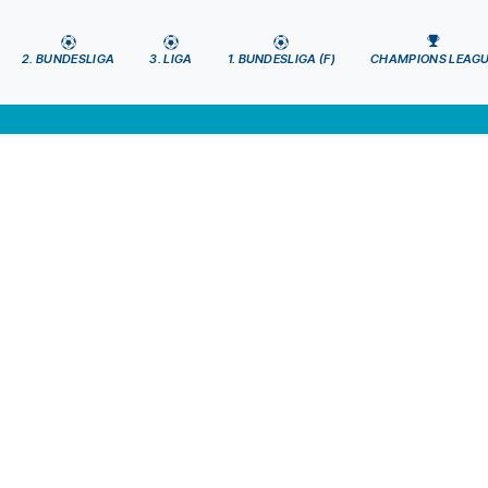
2. BUNDESLIGA
3. LIGA
1. BUNDESLIGA (F)
CHAMPIONS LEAG