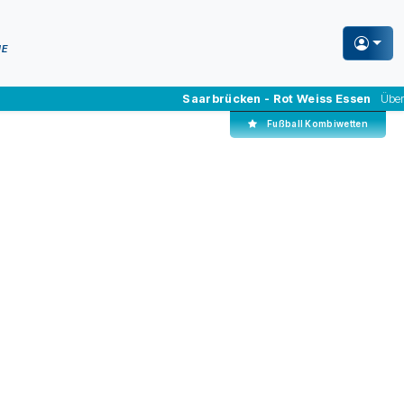
UE
Saarbrücken - Rot Weiss Essen
Über/U
Fußball Kombiwetten