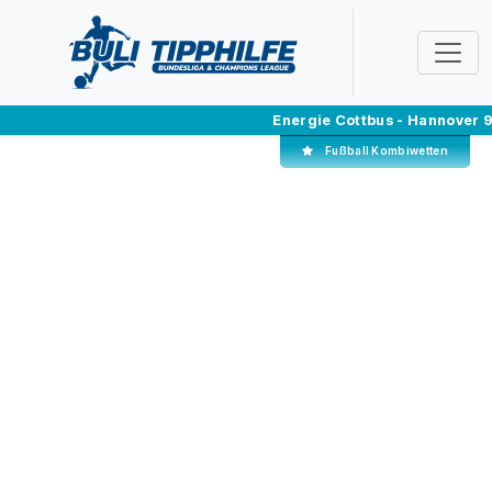
Analyse nicht gefunden
Energie Cottbus - Hannover 
Fußball Kombiwetten